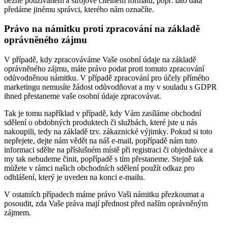
běžně používaném a strojově čitelném formátu, popř. tato data
předáme jinému správci, kterého nám označíte.
Právo na námitku proti zpracování na základě
oprávněného zájmu
V případě, kdy zpracováváme Vaše osobní údaje na základě
oprávněného zájmu, máte právo podat proti tomuto zpracování
odůvodněnou námitku. V případě zpracování pro účely přímého
marketingu nemusíte žádost odůvodňovat a my v souladu s GDPR
ihned přestaneme vaše osobní údaje zpracovávat.
Tak je tomu například v případě, kdy Vám zasíláme obchodní
sdělení o obdobných produktech či službách, které jste u nás
nakoupili, tedy na základě tzv. zákaznické výjimky. Pokud si toto
nepřejete, dejte nám vědět na náš e-mail, popřípadě nám tuto
informaci sdělte na příslušném místě při registraci či objednávce a
my tak nebudeme činit, popřípadě s tím přestaneme. Stejně tak
můžete v rámci našich obchodních sdělení použít odkaz pro
odhlášení, který je uveden na konci e-mailu.
V ostatních případech máme právo Vaši námitku přezkoumat a
posoudit, zda Vaše práva mají přednost před naším oprávněným
zájmem.