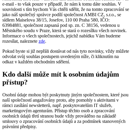
e-mail - to však pouze v případě, že nám k tomu dáte souhlas. V
souvislosti s tím bychom Vás chtěli sdělit, že na tomto zpracování se
jako náš společný správce podílí společnost AMBI CZ, s.r.o., se
sídlem Maiselova 38/15, Josefov, 110 00 Praha 580, IČO:
63984881, společnost zapsaná pod sp. zn. C 38156, vedenou u
Městského soudu v Praze, která se stará o rozesílku všech novinek.
Informace o všech společnostech, jejichž nabídku Vám budeme
rozesílat, naleznete
zde
.
Pokud byste si již nepřáli dostávat od nás tyto novinky, vždy můžete
odvolat svůj souhlas postupem uvedeným níže, či kliknutím na
odkaz v každém obchodním sdělení.
Kdo další může mít k osobním údajům
přístup?
Osobní údaje mohou být poskytnuty jiným společnostem, které jsou
naší společností angažovány proto, aby pomohly s aktivitami v
rámci zasílání newsletterů, např. poskytovatelům IT služeb,
marketingovým agenturám. Přístup těchto osob a zpracování
osobních údajů třetí stranou bude vždy prováděno na základě
smlouvy o zpracování osobních údajů a za podmínek stanovených
právními předpisy.