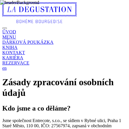
ÚVOD
MENU
DÁRKOVÁ POUKÁZKA
KNIHA
KONTAKT
KARIÉRA
REZERVACE
en
Zásady zpracování osobních
údajů
Kdo jsme a co děláme?
Jsme společnost Entrecote, s.r.o., se sídlem v Rybné ulici, Praha 1
Staré Město, 110 00, IČO: 27567974, zapsaná v obchodním