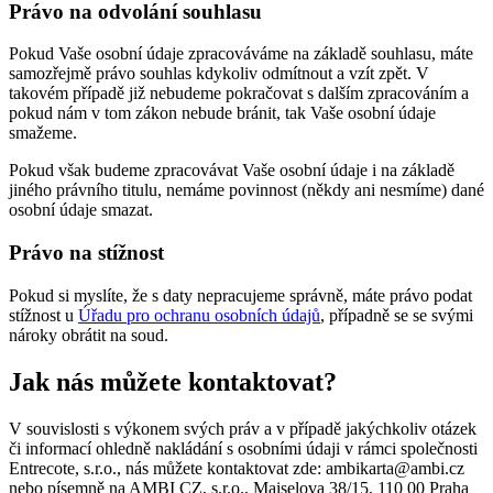
Právo na odvolání souhlasu
Pokud Vaše osobní údaje zpracováváme na základě souhlasu, máte
samozřejmě právo souhlas kdykoliv odmítnout a vzít zpět. V
takovém případě již nebudeme pokračovat s dalším zpracováním a
pokud nám v tom zákon nebude bránit, tak Vaše osobní údaje
smažeme.
Pokud však budeme zpracovávat Vaše osobní údaje i na základě
jiného právního titulu, nemáme povinnost (někdy ani nesmíme) dané
osobní údaje smazat.
Právo na stížnost
Pokud si myslíte, že s daty nepracujeme správně, máte právo podat
stížnost u
Úřadu pro ochranu osobních údajů
, případně se se svými
nároky obrátit na soud.
Jak nás můžete kontaktovat?
V souvislosti s výkonem svých práv a v případě jakýchkoliv otázek
či informací ohledně nakládání s osobními údaji v rámci společnosti
Entrecote, s.r.o., nás můžete kontaktovat zde: ambikarta@ambi.cz
nebo písemně na AMBI CZ, s.r.o., Maiselova 38/15, 110 00 Praha