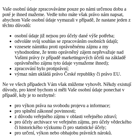
Vaše osobní údaje zpracováváme pouze po námi určenou dobu a
poté je ihned mažeme. Vedle toho máte však právo nám napsat,
abychom Vaše osobní údaje vymazali v případě, že nastane jeden z
těchto důvodů:
osobní údaje již nejsou pro účely dané výše potřeba;
odvoláte svůj souhlas se zpracováním osobních údajů;
vznesete námitku proti oprávněnému zájmu a my
vyhodnotíme, že tento oprávněný zájem nepřevažuje nad
Vašimi právy (v případě marketingových účelů na základě
oprávněného zájmu tyto údaje vymažeme ihned);
zpracování bylo protiprávní;
výmaz nám ukládá právo České republiky či právo EU.
Ne ve všech případech Vám však můžeme vyhovět. Někdy existují
důvody, pro které bychom si měli Vaše osobní údaje ponechat v
případě, kdy je to nezbytné:
pro výkon práva na svobodu projevu a informace;
pro splnění zákonné povinnosti;
z důvodu veřejného zájmu v oblasti veřejného zdraví;
pro účely archivace ve veřejném zájmu, pro účely vědeckého
či historického výzkumu či pro statistické účely;
pro určení, výkon nebo obhajobu právních nároků.