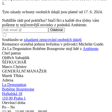
1.
Tyto zásady ochrany osobních údajů jsou platné od 17. 6. 2024.
Nahlížíte rádi pod pokličku? Stačí říct a každé dva týdny vám
pošleme ty nejčerstvější novinky z podniků Ambiente.
Odebírat
Souhlasím se
zásadami zpracování osobních údajů
Restaurace oceněná jednou hvězdou v průvodci Michelin Guide.
Za La Degustation Bohême Bourgeoise stojí lidé z
Ambiente
.
Chef patron
Oldřich Sahajdák
ŠÉFKUCHAŘ
Marco Christov
GENERÁLNÍ MANAŽER
Marek Tříska
Adresa
La Degustation
Bohême Bourgeoise
Haštalská 18
110 00 Praha 1
Otevírací doba
Po – Ne
11:30
– 15:00 18:00
–
00:00