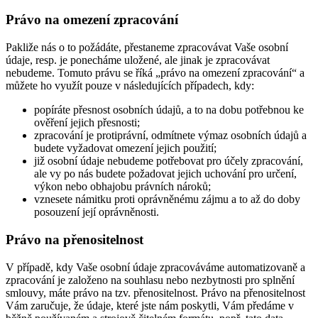
Právo na omezení zpracování
Pakliže nás o to požádáte, přestaneme zpracovávat Vaše osobní
údaje, resp. je ponecháme uložené, ale jinak je zpracovávat
nebudeme. Tomuto právu se říká „právo na omezení zpracování“ a
můžete ho využít pouze v následujících případech, kdy:
popíráte přesnost osobních údajů, a to na dobu potřebnou ke
ověření jejich přesnosti;
zpracování je protiprávní, odmítnete výmaz osobních údajů a
budete vyžadovat omezení jejich použití;
již osobní údaje nebudeme potřebovat pro účely zpracování,
ale vy po nás budete požadovat jejich uchování pro určení,
výkon nebo obhajobu právních nároků;
vznesete námitku proti oprávněnému zájmu a to až do doby
posouzení její oprávněnosti.
Právo na přenositelnost
V případě, kdy Vaše osobní údaje zpracováváme automatizovaně a
zpracování je založeno na souhlasu nebo nezbytnosti pro splnění
smlouvy, máte právo na tzv. přenositelnost. Právo na přenositelnost
Vám zaručuje, že údaje, které jste nám poskytli, Vám předáme v