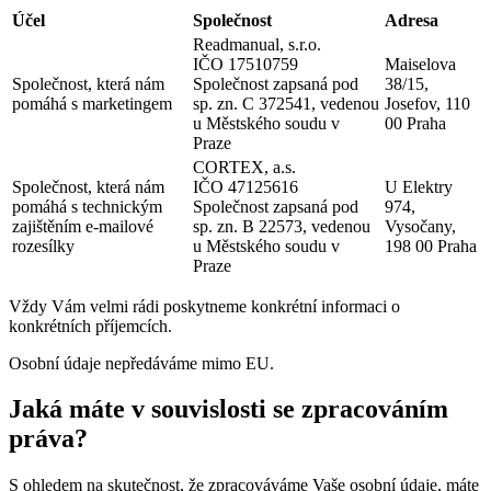
Účel
Společnost
Adresa
Readmanual, s.r.o.
IČO 17510759
Maiselova
Společnost, která nám
Společnost zapsaná pod
38/15,
pomáhá s marketingem
sp. zn. C 372541, vedenou
Josefov, 110
u Městského soudu v
00 Praha
Praze
CORTEX, a.s.
Společnost, která nám
IČO 47125616
U Elektry
pomáhá s technickým
Společnost zapsaná pod
974,
zajištěním e-mailové
sp. zn. B 22573, vedenou
Vysočany,
rozesílky
u Městského soudu v
198 00 Praha
Praze
Vždy Vám velmi rádi poskytneme konkrétní informaci o
konkrétních příjemcích.
Osobní údaje nepředáváme mimo EU.
Jaká máte v souvislosti se zpracováním
práva?
S ohledem na skutečnost, že zpracováváme Vaše osobní údaje, máte