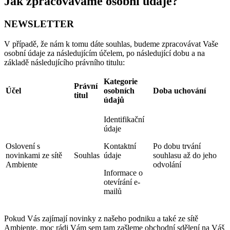
Jak zpracováváme osobní údaje?
NEWSLETTER
V případě, že nám k tomu dáte souhlas, budeme zpracovávat Vaše
osobní údaje za následujícím účelem, po následující dobu a na
základě následujícího právního titulu:
Kategorie
Právní
Účel
osobních
Doba uchování
titul
údajů
Identifikační
údaje
Oslovení s
Kontaktní
Po dobu trvání
novinkami ze sítě
Souhlas
údaje
souhlasu až do jeho
Ambiente
odvolání
Informace o
otevírání e-
mailů
Pokud Vás zajímají novinky z našeho podniku a také ze sítě
Ambiente, moc rádi Vám sem tam zašleme obchodní sdělení na Váš