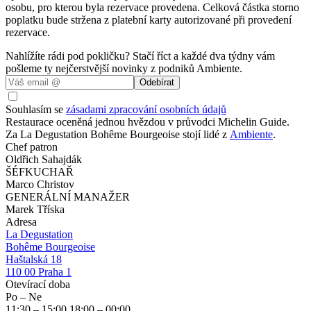
osobu, pro kterou byla rezervace provedena. Celková částka storno
poplatku bude stržena z platební karty autorizované při provedení
rezervace.
Nahlížíte rádi pod pokličku? Stačí říct a každé dva týdny vám
pošleme ty nejčerstvější novinky z podniků Ambiente.
Odebírat
Souhlasím se
zásadami zpracování osobních údajů
Restaurace oceněná jednou hvězdou v průvodci Michelin Guide.
Za La Degustation Bohême Bourgeoise stojí lidé z
Ambiente
.
Chef patron
Oldřich Sahajdák
ŠÉFKUCHAŘ
Marco Christov
GENERÁLNÍ MANAŽER
Marek Tříska
Adresa
La Degustation
Bohême Bourgeoise
Haštalská 18
110 00 Praha 1
Otevírací doba
Po – Ne
11:30
– 15:00 18:00
–
00:00