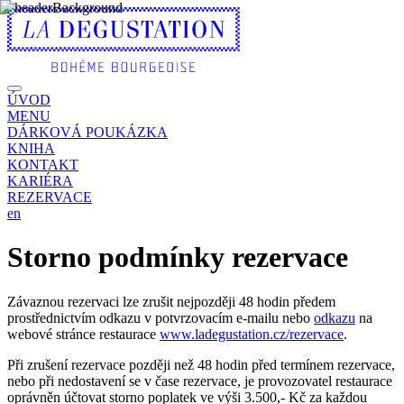
ÚVOD
MENU
DÁRKOVÁ POUKÁZKA
KNIHA
KONTAKT
KARIÉRA
REZERVACE
en
Storno podmínky rezervace
Závaznou rezervaci lze zrušit nejpozději 48 hodin předem
prostřednictvím odkazu v potvrzovacím e-mailu nebo
odkazu
na
webové stránce restaurace
www.ladegustation.cz/rezervace
.
Při zrušení rezervace později než 48 hodin před termínem rezervace,
nebo při nedostavení se v čase rezervace, je provozovatel restaurace
oprávněn účtovat storno poplatek ve výši 3.500,- Kč za každou